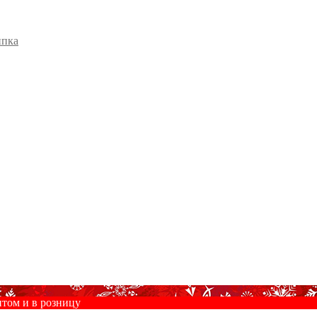
ипка
птом и в розницу