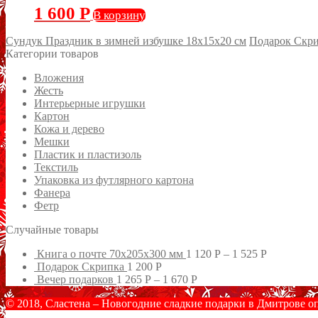
1 600
Р
В корзину
Сундук Праздник в зимней избушке 18х15х20 см
Подарок Скр
Категории товаров
Вложения
Жесть
Интерьерные игрушки
Картон
Кожа и дерево
Мешки
Пластик и пластизоль
Текстиль
Упаковка из футлярного картона
Фанера
Фетр
Случайные товары
Книга о почте 70х205х300 мм
1 120
Р
–
1 525
Р
Подарок Скрипка
1 200
Р
Вечер подарков
1 265
Р
–
1 670
Р
© 2018, Сластена – Новогодние сладкие подарки в Дмитрове о