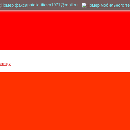
natalia-titova1971@mail.ru