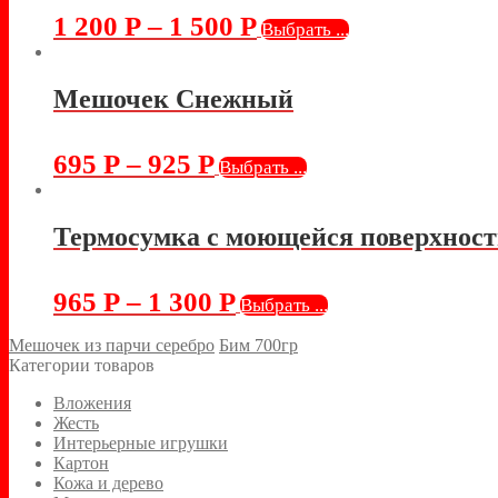
1 200
Р
–
1 500
Р
Выбрать ...
Мешочек Снежный
695
Р
–
925
Р
Выбрать ...
Термосумка с моющейся поверхност
965
Р
–
1 300
Р
Выбрать ...
Мешочек из парчи серебро
Бим 700гр
Категории товаров
Вложения
Жесть
Интерьерные игрушки
Картон
Кожа и дерево