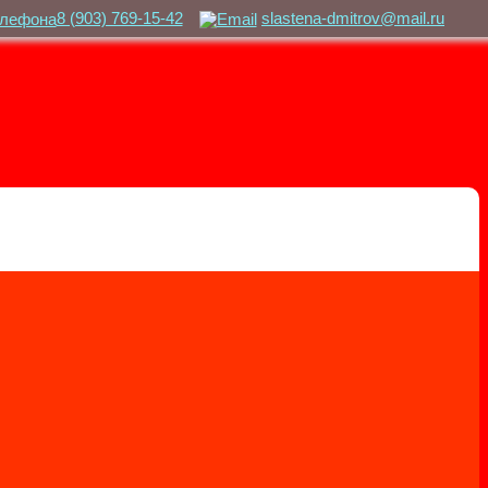
8 (903) 769-15-42
slastena-dmitrov@mail.ru