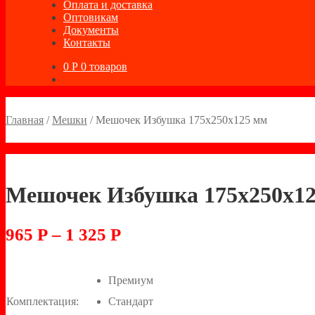
Оплата и доставка
Оптовикам
Документы
Контакты
0
Р
0 товаров
Главная
/
Мешки
/
Мешочек Избушка 175х250х125 мм
Мешочек Избушка 175х250х1
965
Р
–
1 325
Р
Премиум
Комплектация:
Стандарт