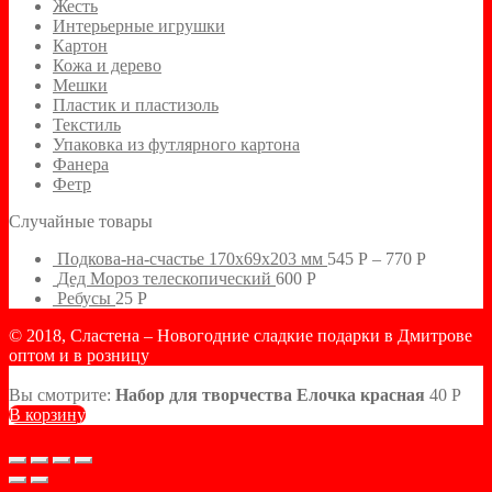
Жесть
Интерьерные игрушки
Картон
Кожа и дерево
Мешки
Пластик и пластизоль
Текстиль
Упаковка из футлярного картона
Фанера
Фетр
Случайные товары
Подкова-на-счастье 170х69х203 мм
545
Р
–
770
Р
Дед Мороз телескопический
600
Р
Ребусы
25
Р
© 2018, Сластена – Новогодние сладкие подарки в Дмитрове
оптом и в розницу
Вы смотрите:
Набор для творчества Елочка красная
40
Р
В корзину