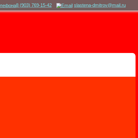
8 (903) 769-15-42
slastena-dmitrov@mail.ru