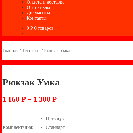
Оплата и доставка
Оптовикам
Документы
Контакты
0
Р
0 товаров
Главная
/
Текстиль
/
Рюкзак Умка
Рюкзак Умка
1 160
Р
–
1 300
Р
Премиум
Комплектация:
Стандарт