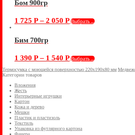
Бом 900гр
1 725
Р
–
2 050
Р
Выбрать ...
Бим 700гр
1 390
Р
–
1 540
Р
Выбрать ...
Термосумка с моющейся поверхностью 220х190х80 мм
Медвеж
Категории товаров
Вложения
Жесть
Интерьерные игрушки
Картон
Кожа и дерево
Мешки
Пластик и пластизоль
Текстиль
Упаковка из футлярного картона
Фанера