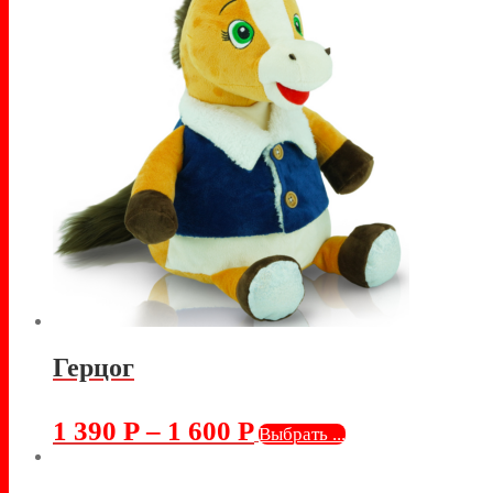
Герцог
1 390
Р
–
1 600
Р
Выбрать ...