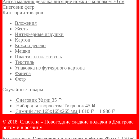
Ангел мальчик девочка висящие ножки с колпаком 70 см
Снеговик фетр
Категории товаров
Вложения
Жесть
Интерьерные игрушки
Картон
Кожа и дерево
Мешки
Пластик и пластизоль
Текстиль
Упаковка из футлярного картона
Фанера
Фетр
Случайные товары
Снеговик Удачи
35
Р
Набор для творчества Тигренок
45
Р
Зимний лес 165х165х265 мм
1 610
–
1 980
Р
Р
© 2018, Сластена – Новогодние сладкие подарки в Дмитрове
оптом и в розницу
Вы смотрите:
Снегурочка в красном кафтане 39 см
1 150
Р