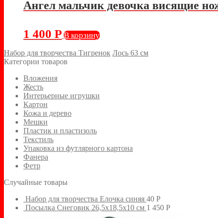
Ангел мальчик девочка висящие нож
1 400
Р
В корзину
Набор для творчества Тигренок
Лось 63 см
Категории товаров
Вложения
Жесть
Интерьерные игрушки
Картон
Кожа и дерево
Мешки
Пластик и пластизоль
Текстиль
Упаковка из футлярного картона
Фанера
Фетр
Случайные товары
Набор для творчества Елочка синяя
40
Р
Посылка Снеговик 26,5х18,5х10 см
1 450
Р