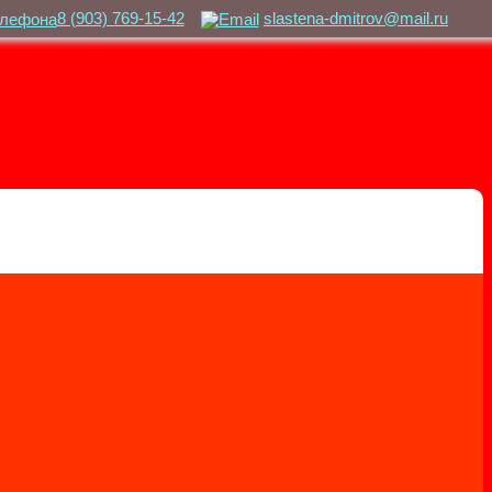
8 (903) 769-15-42
slastena-dmitrov@mail.ru