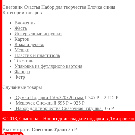
Снеговик Счастья
Набор для творчества Елочка синяя
Категории товаров
Вложения
Жесть
Интерьерные игрушки
Картон
Кожа и дерево
Мешки
Пластик и пластизоль
Текстиль
Упаковка из футлярного картона
Фанера
Фетр
Случайные товары
Сумка Подарки 150х320х265 мм
1 745
Р
–
2 115
Р
Мешочек Снежный
695
Р
–
925
Р
Набор для творчества Сказочная избушка
105
Р
© 2018, Сластена – Новогодние сладкие подарки в Дмитрове о
Вы смотрите:
Снеговик Удачи
35
Р
В корзину