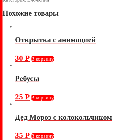
Похожие товары
Открытка с анимацией
30
Р
В корзину
Ребусы
25
Р
В корзину
Дед Мороз с колокольчиком
35
Р
В корзину