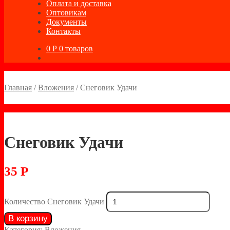
Оплата и доставка
Оптовикам
Документы
Контакты
0
Р
0 товаров
Главная
/
Вложения
/
Снеговик Удачи
Снеговик Удачи
35
Р
Количество Снеговик Удачи
В корзину
Категория:
Вложения