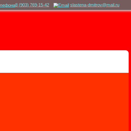
8 (903) 769-15-42
slastena-dmitrov@mail.ru