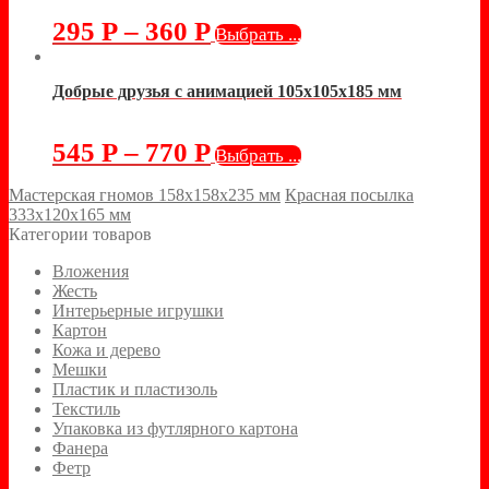
295
Р
–
360
Р
Выбрать ...
Добрые друзья с анимацией 105х105х185 мм
545
Р
–
770
Р
Выбрать ...
Мастерская гномов 158х158х235 мм
Красная посылка
333х120х165 мм
Категории товаров
Вложения
Жесть
Интерьерные игрушки
Картон
Кожа и дерево
Мешки
Пластик и пластизоль
Текстиль
Упаковка из футлярного картона
Фанера
Фетр