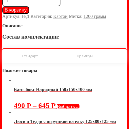
В корзину
Артикул:
Н/Д
Категория:
Картон
Метка:
1200 грамм
Описание
Состав комплектации:
Стандарт
Премиум
Похожие товары
Бант-бокс Нарядный 150х150х100 мм
490
Р
–
645
Р
Выбрать ...
Люси и Тедди с игрушкой на елку 125х80х125 мм