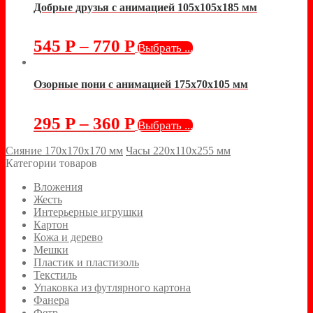
Добрые друзья с анимацией 105х105х185 мм
545
Р
–
770
Р
Выбрать ...
Озорные пони с анимацией 175х70х105 мм
295
Р
–
360
Р
Выбрать ...
Сияние 170х170х170 мм
Часы 220х110х255 мм
Категории товаров
Вложения
Жесть
Интерьерные игрушки
Картон
Кожа и дерево
Мешки
Пластик и пластизоль
Текстиль
Упаковка из футлярного картона
Фанера
Фетр