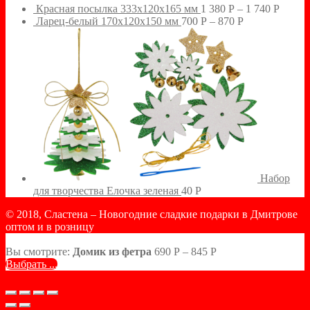
Красная посылка 333х120х165 мм
1 380
Р
–
1 740
Р
Ларец-белый 170х120х150 мм
700
Р
–
870
Р
Набор
для творчества Елочка зеленая
40
Р
© 2018, Сластена – Новогодние сладкие подарки в Дмитрове
оптом и в розницу
Вы смотрите:
Домик из фетра
690
Р
–
845
Р
Выбрать ...