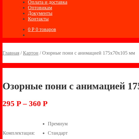
Оплата и доставка
Оптовикам
Документы
Контакты
0
Р
0 товаров
Главная
/
Картон
/
Озорные пони с анимацией 175х70х105 мм
Озорные пони с анимацией 17
295
Р
–
360
Р
Премиум
Комплектация:
Стандарт