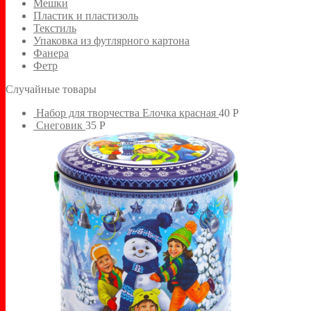
Мешки
Пластик и пластизоль
Текстиль
Упаковка из футлярного картона
Фанера
Фетр
Случайные товары
Набор для творчества Елочка красная
40
Р
Снеговик
35
Р