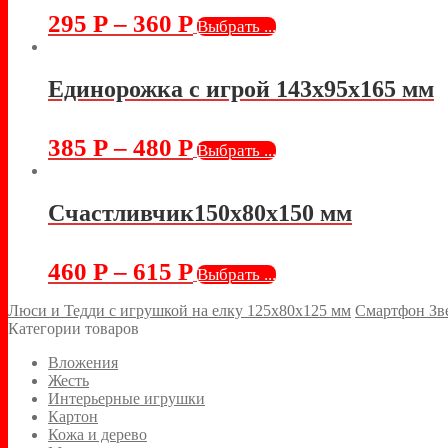
295
Р
–
360
Р
Выбрать ...
Единорожка с игрой 143х95х165 мм
385
Р
–
480
Р
Выбрать ...
Счастливчик150х80х150 мм
460
Р
–
615
Р
Выбрать ...
Люси и Тедди с игрушкой на елку 125х80х125 мм
Смартфон Зв
Категории товаров
Вложения
Жесть
Интерьерные игрушки
Картон
Кожа и дерево