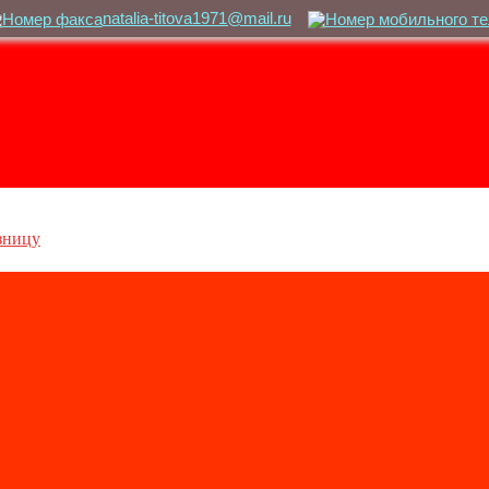
natalia-titova1971@mail.ru