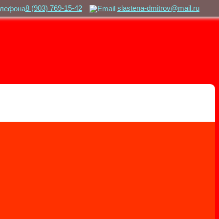
8 (903) 769-15-42
slastena-dmitrov@mail.ru