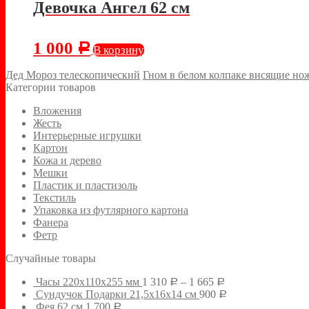
Девочка Ангел 62 см
1 000
Р
В корзину
Дед Мороз телескопический
Гном в белом колпаке висящие но
Категории товаров
Вложения
Жесть
Интерьерные игрушки
Картон
Кожа и дерево
Мешки
Пластик и пластизоль
Текстиль
Упаковка из футлярного картона
Фанера
Фетр
Случайные товары
Часы 220х110х255 мм
1 310
–
1 665
Р
Р
Сундучок Подарки 21,5х16х14 см
900
Р
Фея 62 см
1 700
Р