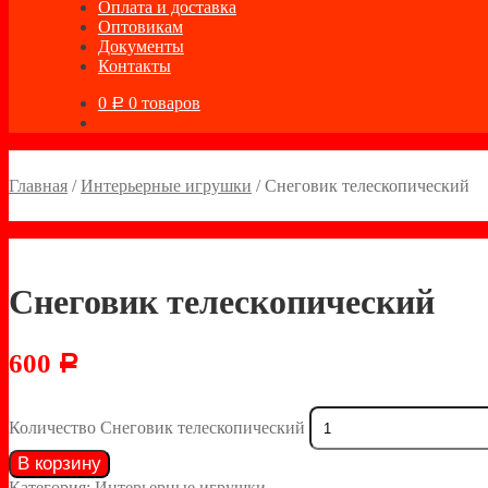
Оплата и доставка
Оптовикам
Документы
Контакты
0
0 товаров
Р
Главная
/
Интерьерные игрушки
/
Снеговик телескопический
Снеговик телескопический
600
Р
Количество Снеговик телескопический
В корзину
Категория:
Интерьерные игрушки