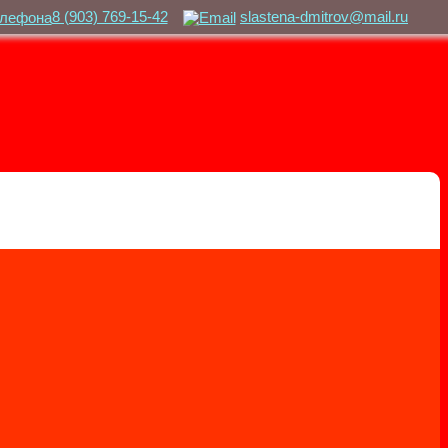
8 (903) 769-15-42
slastena-dmitrov@mail.ru