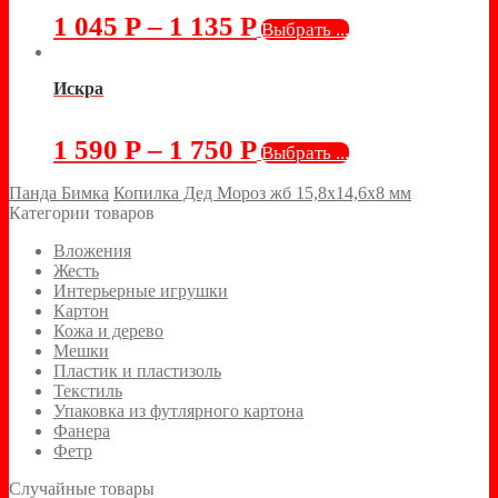
1 045
Р
–
1 135
Р
Выбрать ...
Искра
1 590
Р
–
1 750
Р
Выбрать ...
Панда Бимка
Копилка Дед Мороз жб 15,8х14,6х8 мм
Категории товаров
Вложения
Жесть
Интерьерные игрушки
Картон
Кожа и дерево
Мешки
Пластик и пластизоль
Текстиль
Упаковка из футлярного картона
Фанера
Фетр
Случайные товары