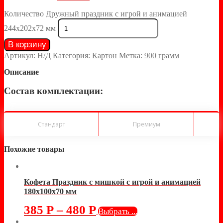
Количество Дружный праздник с игрой и анимацией
244х202х72 мм
В корзину
Артикул:
Н/Д
Категория:
Картон
Метка:
900 грамм
Описание
Состав комплектации:
Стандарт
Премиум
Похожие товары
Кофета Праздник с мишкой с игрой и анимацией
180х100х70 мм
385
Р
–
480
Р
Выбрать ...