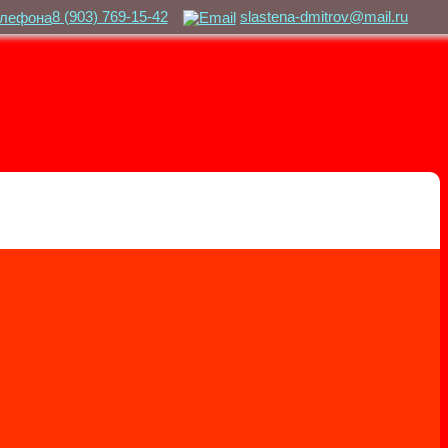
8 (903) 769-15-42
slastena-dmitrov@mail.ru