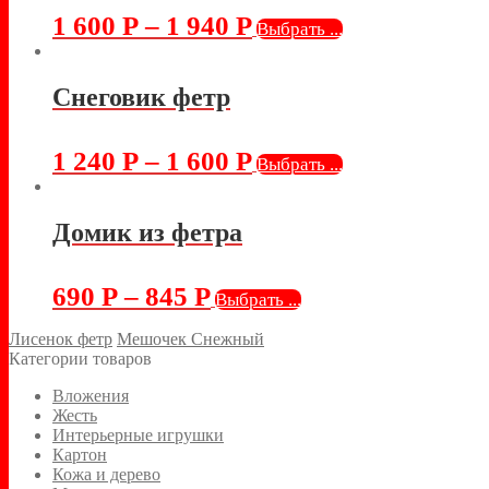
1 600
Р
–
1 940
Р
Выбрать ...
Снеговик фетр
1 240
Р
–
1 600
Р
Выбрать ...
Домик из фетра
690
Р
–
845
Р
Выбрать ...
Лисенок фетр
Мешочек Снежный
Категории товаров
Вложения
Жесть
Интерьерные игрушки
Картон
Кожа и дерево