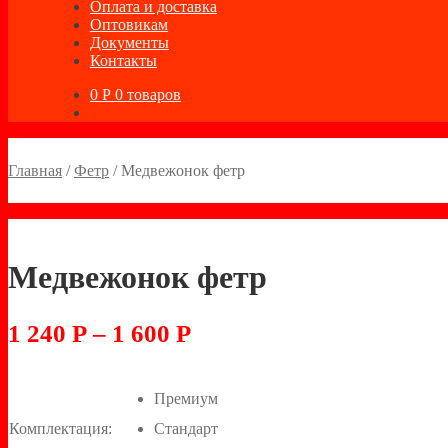
Оплата и доставка
Оптовикам
Документы
Контакты
0
Р
0 товаров
Главная
/
Фетр
/
Медвежонок фетр
Медвежонок фетр
1 240
Р
–
1 600
Р
Премиум
Комплектация:
Стандарт