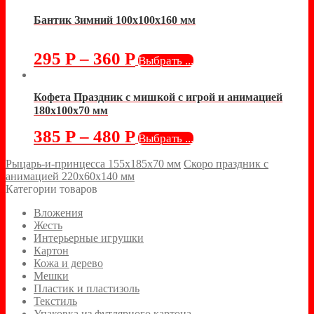
Бантик Зимний 100х100х160 мм
295
Р
–
360
Р
Выбрать ...
Кофета Праздник с мишкой с игрой и анимацией
180х100х70 мм
385
Р
–
480
Р
Выбрать ...
Рыцарь-и-принцесса 155х185х70 мм
Скоро праздник с
анимацией 220х60х140 мм
Категории товаров
Вложения
Жесть
Интерьерные игрушки
Картон
Кожа и дерево
Мешки
Пластик и пластизоль
Текстиль
Упаковка из футлярного картона