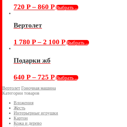
720
Р
–
860
Р
Выбрать ...
Вертолет
1 780
Р
–
2 100
Р
Выбрать ...
Подарки жб
640
Р
–
725
Р
Выбрать ...
Вертолет
Гоночная машина
Категории товаров
Вложения
Жесть
Интерьерные игрушки
Картон
Кожа и дерево