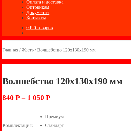
Оплата и доставка
Оптовикам
Документы
Контакты
0
Р
0 товаров
Главная
/
Жесть
/
Волшебство 120х130х190 мм
Волшебство 120х130х190 мм
840
Р
–
1 050
Р
Премиум
Комплектация:
Стандарт