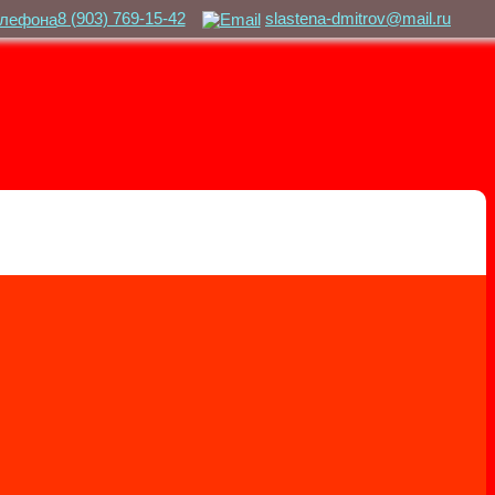
8 (903) 769-15-42
slastena-dmitrov@mail.ru