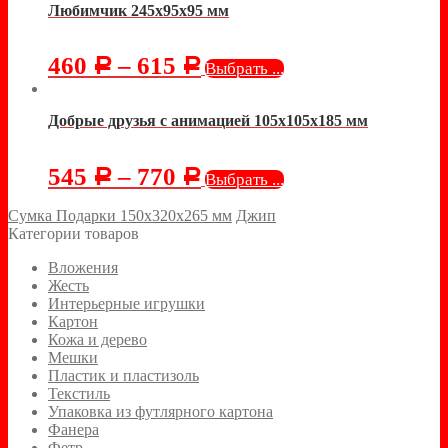
Любимчик 245х95х95 мм
460
–
615
Р
Р
Выбрать ...
Добрые друзья с анимацией 105х105х185 мм
545
–
770
Р
Р
Выбрать ...
Сумка Подарки 150х320х265 мм
Джип
Категории товаров
Вложения
Жесть
Интерьерные игрушки
Картон
Кожа и дерево
Мешки
Пластик и пластизоль
Текстиль
Упаковка из футлярного картона
Фанера
Фетр